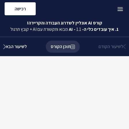
רכישה
קורס AI אונליין לשדרוג העבודה והקריירה!
1. איך עובדים כלי ה- AI
1.1 מבוא ותקשורת עם AI + קובץ תרגול
-
לשיעור הקודם
תוכן הקורס
לשיעור הבא
1. איך עובדים כלי ה-
0/1
AI
1.1 מבוא ותקשורת עם AI + קובץ תרגול
וידאו
·
)
00
:
09
:
12
(
2. כתיבת פרומפט
0/5
מנצח
2.1 פתיח
וידאו
·
)
00
:
04
:
25
(